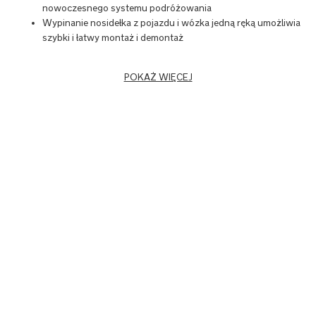
nowoczesnego systemu podróżowania
Wypinanie nosidełka z pojazdu i wózka jedną ręką umożliwia
szybki i łatwy montaż i demontaż
POKAŻ WIĘCEJ
Nowoczesne podróże
wymyślone na nowo